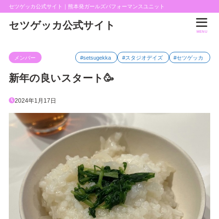
セツゲッカ公式サイト｜熊本発ガールズパフォーマンスユニット
セツゲッカ公式サイト
MENU
メンバー
#setsugekka
#スタジオデイズ
#セツゲッカ
新年の良いスタート🥳
2024年1月17日