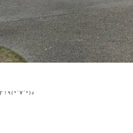
セツゲッカの触覚少女！みおんです！٩(*`∀´*)ง