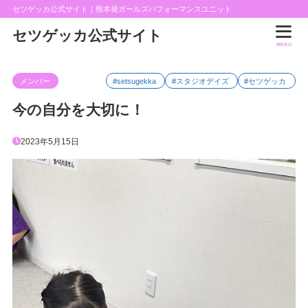
セツゲッカ公式サイト｜熊本発ガールズパフォーマンスユニット
セツゲッカ公式サイト
MENU
メンバー
#setsugekka
#スタジオデイズ
#セツゲッカ
今の自分を大切に！
2023年5月15日