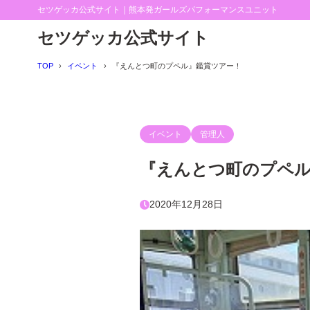
セツゲッカ公式サイト｜熊本発ガールズパフォーマンスユニット
セツゲッカ公式サイト
TOP
イベント
『えんとつ町のプペル』鑑賞ツアー！
イベント
管理人
『えんとつ町のプペル
2020年12月28日