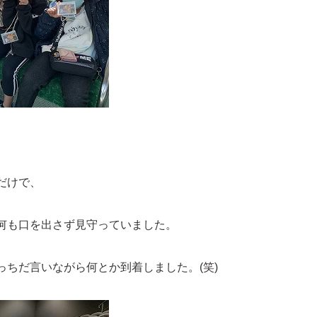
だけで、
何も口を出さず見守っていました。
っちだ言いながら何とか到着しました。(笑)