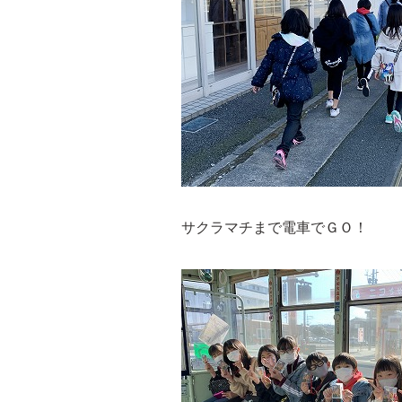
サクラマチまで電車でＧＯ！