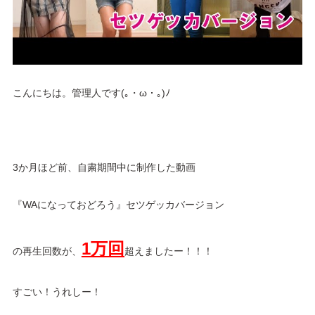
こんにちは。管理人です(｡・ω・｡)ﾉ
3か月ほど前、自粛期間中に制作した動画
『WAになっておどろう』セツゲッカバージョン
1万回
の再生回数が、
超えましたー！！！
すごい！うれしー！