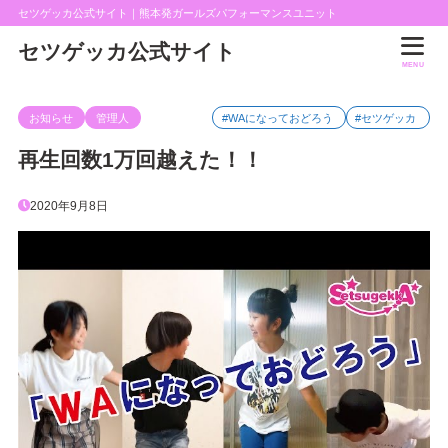
セツゲッカ公式サイト｜熊本発ガールズパフォーマンスユニット
セツゲッカ公式サイト
MENU
お知らせ
管理人
#WAになっておどろう
#セツゲッカ
再生回数1万回越えた！！
2020年9月8日