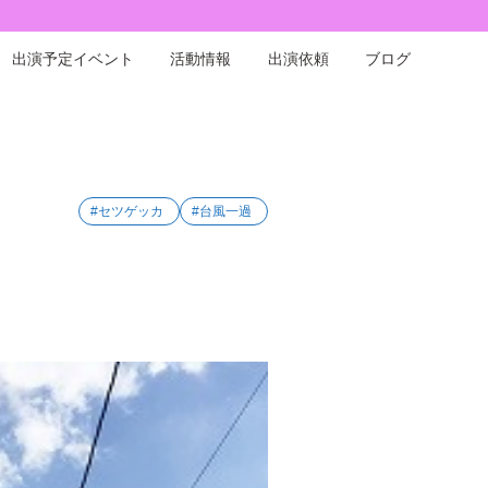
出演予定イベント
活動情報
出演依頼
ブログ
#セツゲッカ
#台風一過