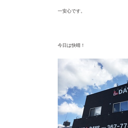
一安心です。
今日は快晴！