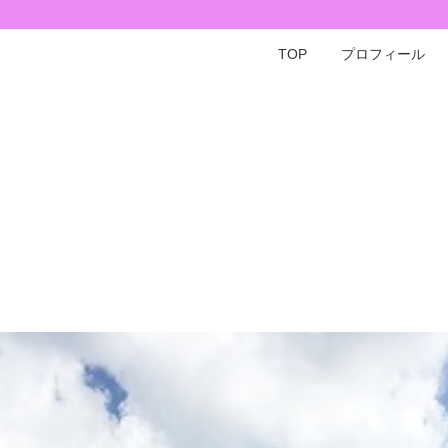
TOP
プロフィール