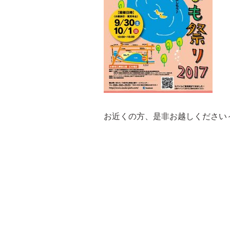
お近くの方、是非お越しください