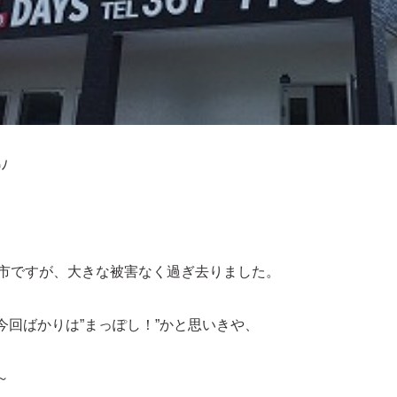
ﾉ
本市ですが、大きな被害なく過ぎ去りました。
回ばかりは”まっぽし！”かと思いきや、
～