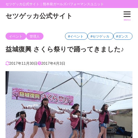
セツゲッカ公式サイト｜熊本発ガールズパフォーマンスユニット
セツゲッカ公式サイト
MENU
イベント
管理人
#イベント
#セツゲッカ
#ダンス
益城復興 さくら祭りで踊ってきました♪
2017年11月30日
2017年4月3日