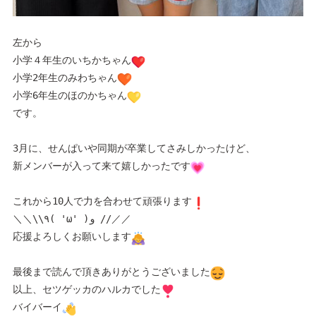
左から　
小学４年生のいちかちゃん
小学2年生のみわちゃん
小学6年生のほのかちゃん
です。
3月に、せんぱいや同期が卒業してさみしかったけど、
新メンバーが入って来て嬉しかったです
これから10人で力を合わせて頑張ります
＼＼\\٩( 'ω' )و //／／
応援よろしくお願いします
最後まで読んで頂きありがとうございました
以上、セツゲッカのハルカでした
バイバーイ