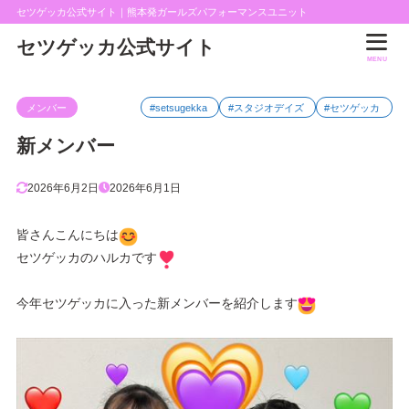
セツゲッカ公式サイト｜熊本発ガールズパフォーマンスユニット
セツゲッカ公式サイト
MENU
メンバー
#setsugekka
#スタジオデイズ
#セツゲッカ
新メンバー
2026年6月2日
2026年6月1日
皆さんこんにちは
セツゲッカのハルカです
今年セツゲッカに入った新メンバーを紹介します